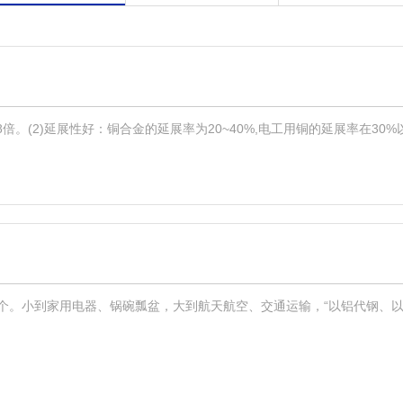
。(2)延展性好：铜合金的延展率为20~40%,电工用铜的延展率在30%
13个。小到家用电器、锅碗瓢盆，大到航天航空、交通运输，“以铝代钢、