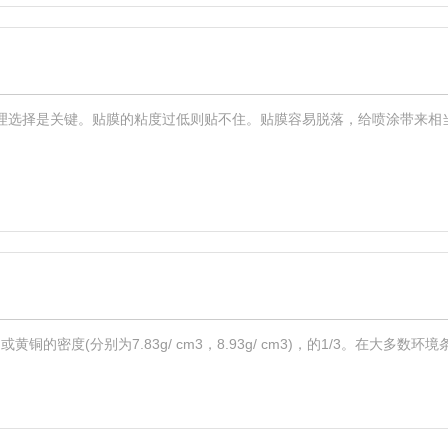
合理选择是关键。贴膜的粘度过低则贴不住。贴膜容易脱落，给喷涂带来
的密度(分别为7.83g/ cm3，8.93g/ cm3)，的1/3。在大多数环境