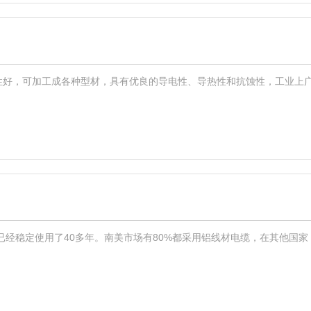
性好，可加工成各种型材，具有优良的导电性、导热性和抗蚀性，工业上
稳定使用了40多年。南美市场有80%都采用铝线材电缆，在其他国家，大型